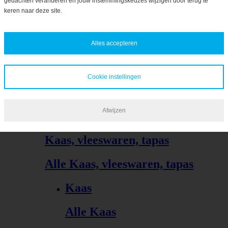
gedachten veranderen en jouw instemmingskeuzes wijzigen door terug te
Bekijk alles
keren naar deze site.
Biologisch
Alles accepteren
Bekijk alles
Cookie instellingen
Afwijzen
Kaas, vleeswaren, tapas
Alle Kaas, vleeswaren, tapas
Kaas
Alle Kaas