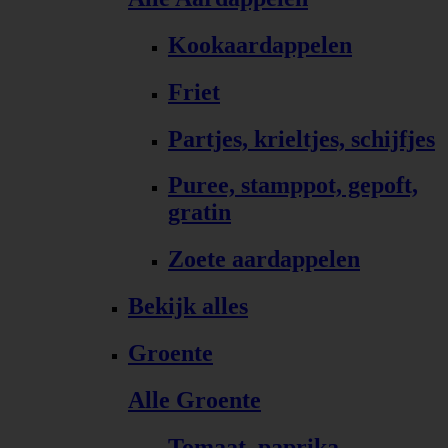
Kookaardappelen
Friet
Partjes, krieltjes, schijfjes
Puree, stamppot, gepoft,
gratin
Zoete aardappelen
Bekijk alles
Groente
Alle Groente
Tomaat, paprika