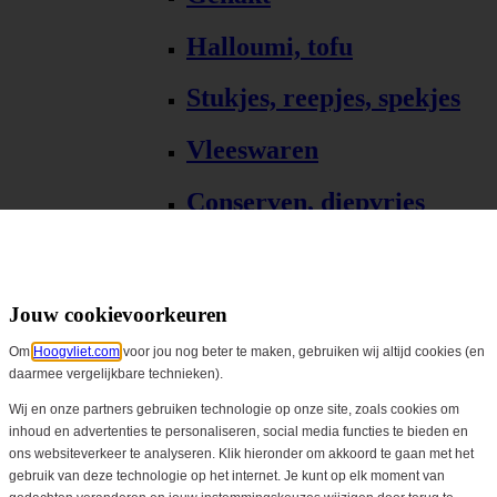
Halloumi, tofu
Stukjes, reepjes, spekjes
Vleeswaren
Conserven, diepvries
Bekijk alles
Gourmet & barbecue
Jouw cookievoorkeuren
Om
Hoogvliet.com
voor jou nog beter te maken, gebruiken wij altijd cookies (en
Alle Gourmet & barbecue
daarmee vergelijkbare technieken).
Gourmet, fondue
Wij en onze partners gebruiken technologie op onze site, zoals cookies om
inhoud en advertenties te personaliseren, social media functies te bieden en
ons websiteverkeer te analyseren. Klik hieronder om akkoord te gaan met het
Barbecue, grill
gebruik van deze technologie op het internet. Je kunt op elk moment van