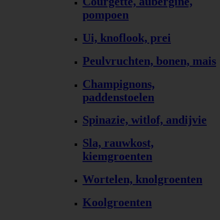
Courgette, aubergine,
pompoen
Ui, knoflook, prei
Peulvruchten, bonen, mais
Champignons,
paddenstoelen
Spinazie, witlof, andijvie
Sla, rauwkost,
kiemgroenten
Wortelen, knolgroenten
Koolgroenten