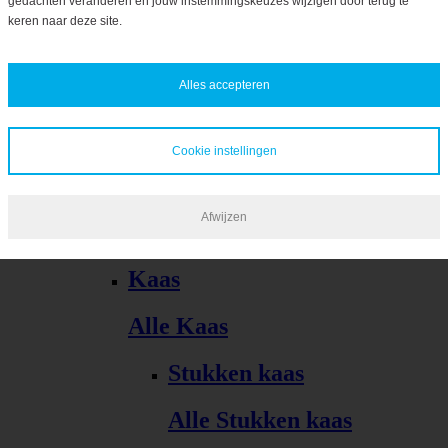
gedachten veranderen en jouw instemmingskeuzes wijzigen door terug te
Bekijk alles
keren naar deze site.
Alles accepteren
Cookie instellingen
Kaas, vleeswaren, tapas
Afwijzen
Alle Kaas, vleeswaren, tapas
Kaas
Alle Kaas
Stukken kaas
Alle Stukken kaas