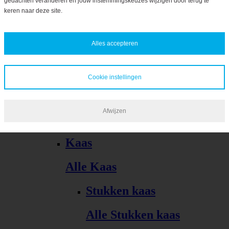
gedachten veranderen en jouw instemmingskeuzes wijzigen door terug te
Bekijk alles
keren naar deze site.
Alles accepteren
Cookie instellingen
Kaas, vleeswaren, tapas
Afwijzen
Alle Kaas, vleeswaren, tapas
Kaas
Alle Kaas
Stukken kaas
Alle Stukken kaas