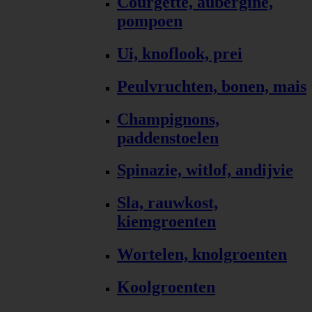
Courgette, aubergine,
pompoen
Ui, knoflook, prei
Peulvruchten, bonen, mais
Champignons,
paddenstoelen
Spinazie, witlof, andijvie
Sla, rauwkost,
kiemgroenten
Wortelen, knolgroenten
Koolgroenten