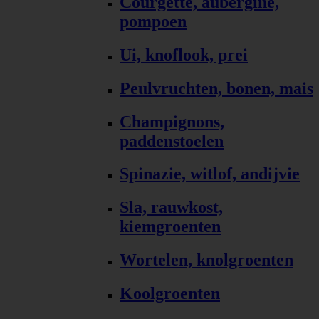
Courgette, aubergine,
pompoen
Ui, knoflook, prei
Peulvruchten, bonen, mais
Champignons,
paddenstoelen
Spinazie, witlof, andijvie
Sla, rauwkost,
kiemgroenten
Wortelen, knolgroenten
Koolgroenten