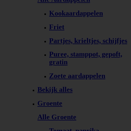
Kookaardappelen
Friet
Partjes, krieltjes, schijfjes
Puree, stamppot, gepoft,
gratin
Zoete aardappelen
Bekijk alles
Groente
Alle Groente
Tomaat, paprika