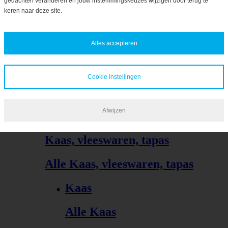
gedachten veranderen en jouw instemmingskeuzes wijzigen door terug te
Bekijk alles
keren naar deze site.
Biologisch
Alles accepteren
Bekijk alles
Cookie instellingen
Afwijzen
Kaas, vleeswaren, tapas
Alle Kaas, vleeswaren, tapas
Kaas
Alle Kaas