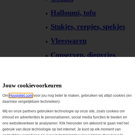
Halloumi, tofu
Stukjes, reepjes, spekjes
Vleeswaren
Conserven, diepvries
Bekijk alles
Gourmet & barbecue
Jouw cookievoorkeuren
Om
Hoogvliet.com
voor jou nog beter te maken, gebruiken wij altijd cookies (en
Alle Gourmet & barbecue
daarmee vergelijkbare technieken).
Gourmet, fondue
Wij en onze partners gebruiken technologie op onze site, zoals cookies om
inhoud en advertenties te personaliseren, social media functies te bieden en
ons websiteverkeer te analyseren. Klik hieronder om akkoord te gaan met het
Barbecue, grill
gebruik van deze technologie op het internet. Je kunt op elk moment van