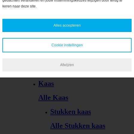
gedachten veranderen en jouw instemmingskeuzes wijzigen door terug te
Bekijk alles
keren naar deze site.
Alles accepteren
Cookie instellingen
Kaas, vleeswaren, tapas
Afwijzen
Alle Kaas, vleeswaren, tapas
Kaas
Alle Kaas
Stukken kaas
Alle Stukken kaas