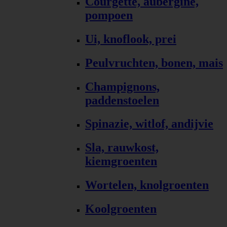
Courgette, aubergine,
pompoen
Ui, knoflook, prei
Peulvruchten, bonen, mais
Champignons,
paddenstoelen
Spinazie, witlof, andijvie
Sla, rauwkost,
kiemgroenten
Wortelen, knolgroenten
Koolgroenten