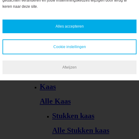
gedachten veranderen en jouw instemmingskeuzes wijzigen door terug te
Bekijk alles
keren naar deze site.
Alles accepteren
Cookie instellingen
Kaas, vleeswaren, tapas
Afwijzen
Alle Kaas, vleeswaren, tapas
Kaas
Alle Kaas
Stukken kaas
Alle Stukken kaas