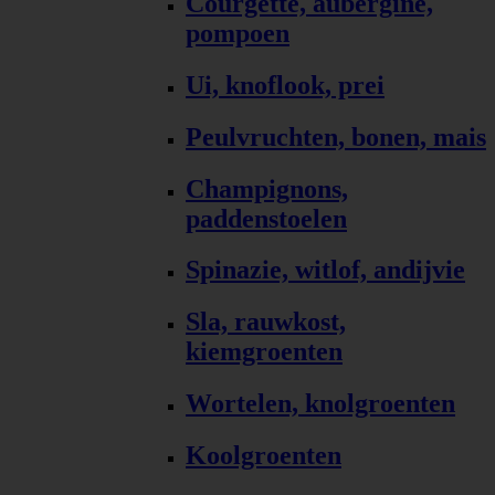
Courgette, aubergine,
pompoen
Ui, knoflook, prei
Peulvruchten, bonen, mais
Champignons,
paddenstoelen
Spinazie, witlof, andijvie
Sla, rauwkost,
kiemgroenten
Wortelen, knolgroenten
Koolgroenten