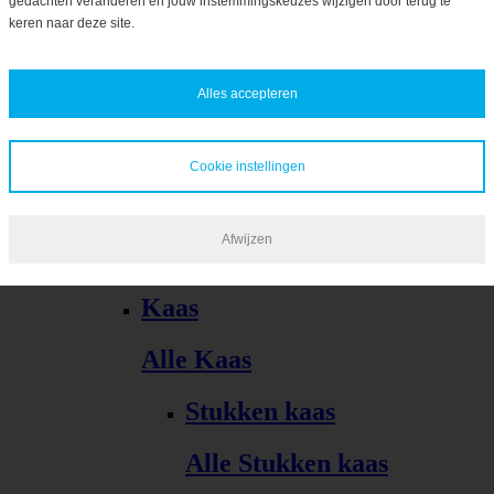
gedachten veranderen en jouw instemmingskeuzes wijzigen door terug te
Bekijk alles
keren naar deze site.
Alles accepteren
Cookie instellingen
Kaas, vleeswaren, tapas
Afwijzen
Alle Kaas, vleeswaren, tapas
Kaas
Alle Kaas
Stukken kaas
Alle Stukken kaas