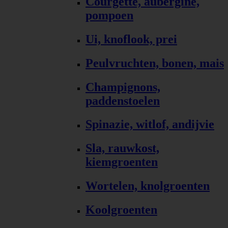
Courgette, aubergine,
pompoen
Ui, knoflook, prei
Peulvruchten, bonen, mais
Champignons,
paddenstoelen
Spinazie, witlof, andijvie
Sla, rauwkost,
kiemgroenten
Wortelen, knolgroenten
Koolgroenten