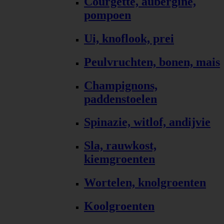
Courgette, aubergine,
pompoen
Ui, knoflook, prei
Peulvruchten, bonen, mais
Champignons,
paddenstoelen
Spinazie, witlof, andijvie
Sla, rauwkost,
kiemgroenten
Wortelen, knolgroenten
Koolgroenten