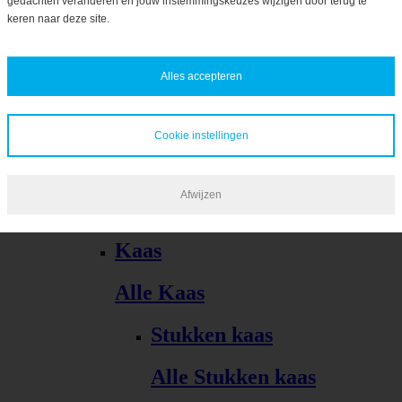
gedachten veranderen en jouw instemmingskeuzes wijzigen door terug te
Bekijk alles
keren naar deze site.
Alles accepteren
Cookie instellingen
Kaas, vleeswaren, tapas
Afwijzen
Alle Kaas, vleeswaren, tapas
Kaas
Alle Kaas
Stukken kaas
Alle Stukken kaas