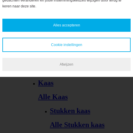
gedachten veranderen en jouw instemmingskeuzes wijzigen door terug te
Bekijk alles
keren naar deze site.
Alles accepteren
Cookie instellingen
Kaas, vleeswaren, tapas
Afwijzen
Alle Kaas, vleeswaren, tapas
Kaas
Alle Kaas
Stukken kaas
Alle Stukken kaas