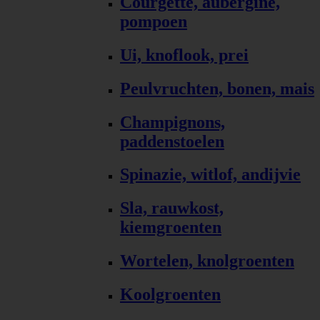
Courgette, aubergine,
pompoen
Ui, knoflook, prei
Peulvruchten, bonen, mais
Champignons,
paddenstoelen
Spinazie, witlof, andijvie
Sla, rauwkost,
kiemgroenten
Wortelen, knolgroenten
Koolgroenten