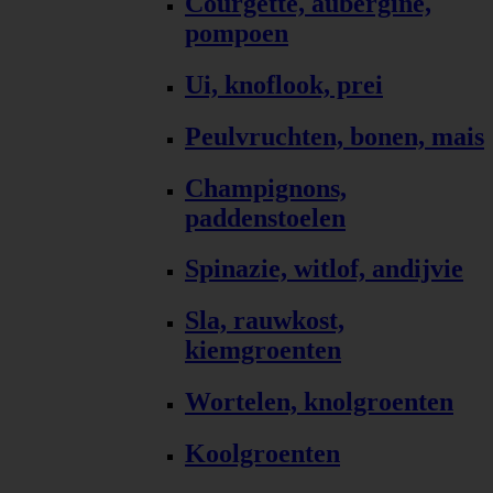
Courgette, aubergine,
pompoen
Ui, knoflook, prei
Peulvruchten, bonen, mais
Champignons,
paddenstoelen
Spinazie, witlof, andijvie
Sla, rauwkost,
kiemgroenten
Wortelen, knolgroenten
Koolgroenten