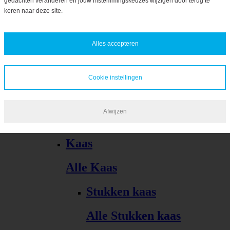
gedachten veranderen en jouw instemmingskeuzes wijzigen door terug te
Bekijk alles
keren naar deze site.
Alles accepteren
Cookie instellingen
Kaas, vleeswaren, tapas
Afwijzen
Alle Kaas, vleeswaren, tapas
Kaas
Alle Kaas
Stukken kaas
Alle Stukken kaas