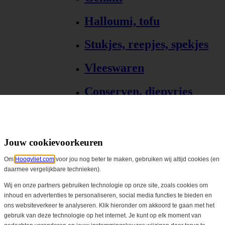
Halloumi, tofu
Stukjes, reepjes, spekjes
Vleeswaren
Conserven, diepvries
Bekijk alles
Gourmet & barbecue
Jouw cookievoorkeuren
Om
Hoogvliet.com
voor jou nog beter te maken, gebruiken wij altijd cookies (en
Alle Gourmet & barbecue
daarmee vergelijkbare technieken).
Gourmet, fondue
Wij en onze partners gebruiken technologie op onze site, zoals cookies om
inhoud en advertenties te personaliseren, social media functies te bieden en
ons websiteverkeer te analyseren. Klik hieronder om akkoord te gaan met het
Barbecue, grill
gebruik van deze technologie op het internet. Je kunt op elk moment van