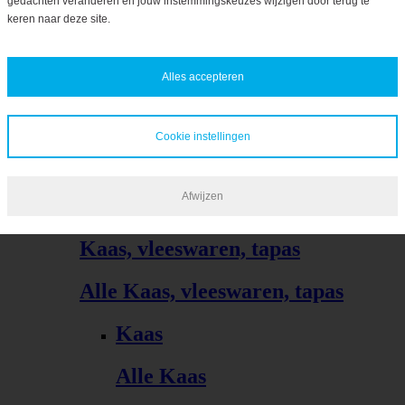
gedachten veranderen en jouw instemmingskeuzes wijzigen door terug te
Bekijk alles
keren naar deze site.
Biologisch
Alles accepteren
Bekijk alles
Cookie instellingen
Afwijzen
Kaas, vleeswaren, tapas
Alle Kaas, vleeswaren, tapas
Kaas
Alle Kaas