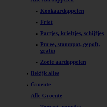
Kookaardappelen
Friet
Partjes, krieltjes, schijfjes
Puree, stamppot, gepoft,
gratin
Zoete aardappelen
Bekijk alles
Groente
Alle Groente
Tomaat, paprika