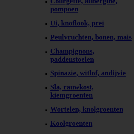
Courgette, aubergine,
pompoen
Ui, knoflook, prei
Peulvruchten, bonen, mais
Champignons,
paddenstoelen
Spinazie, witlof, andijvie
Sla, rauwkost,
kiemgroenten
Wortelen, knolgroenten
Koolgroenten