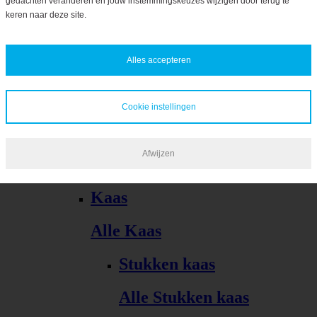
gedachten veranderen en jouw instemmingskeuzes wijzigen door terug te
Bekijk alles
keren naar deze site.
Alles accepteren
Cookie instellingen
Kaas, vleeswaren, tapas
Afwijzen
Alle Kaas, vleeswaren, tapas
Kaas
Alle Kaas
Stukken kaas
Alle Stukken kaas